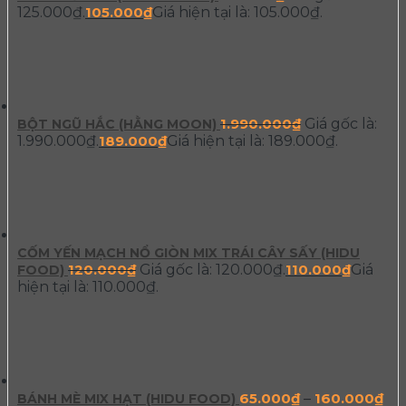
125.000₫.
105.000
₫
Giá hiện tại là: 105.000₫.
1.990.000
₫
Giá gốc là:
BỘT NGŨ HẮC (HẰNG MOON)
1.990.000₫.
189.000
₫
Giá hiện tại là: 189.000₫.
CỐM YẾN MẠCH NỔ GIÒN MIX TRÁI CÂY SẤY (HIDU
120.000
₫
Giá gốc là: 120.000₫.
110.000
₫
Giá
FOOD)
hiện tại là: 110.000₫.
65.000
₫
–
160.000
₫
BÁNH MÈ MIX HẠT (HIDU FOOD)