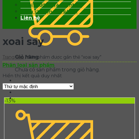
Giải thưởng và ghi nhận
Câu chuyện sản phẩm
Liên hệ
xoai say
Giỏ hàng
Trang chủ
/
Sản phẩm được gắn thẻ “xoai say”
Phân loại sản phẩm
Chưa có sản phẩm trong giỏ hàng.
Hiển thị kết quả duy nhất
0852.115.196
-13%