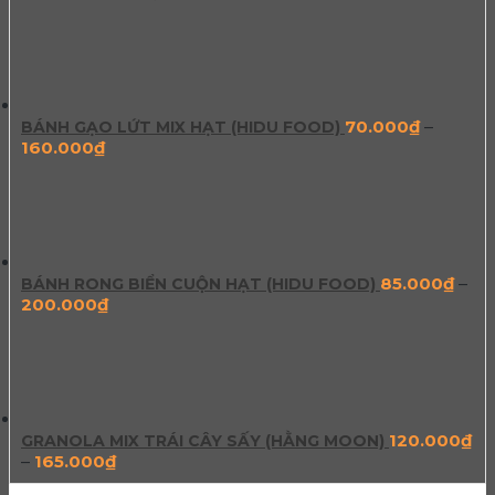
70.000
₫
–
BÁNH GẠO LỨT MIX HẠT (HIDU FOOD)
160.000
₫
85.000
₫
–
BÁNH RONG BIỂN CUỘN HẠT (HIDU FOOD)
200.000
₫
120.000
₫
GRANOLA MIX TRÁI CÂY SẤY (HẰNG MOON)
–
165.000
₫