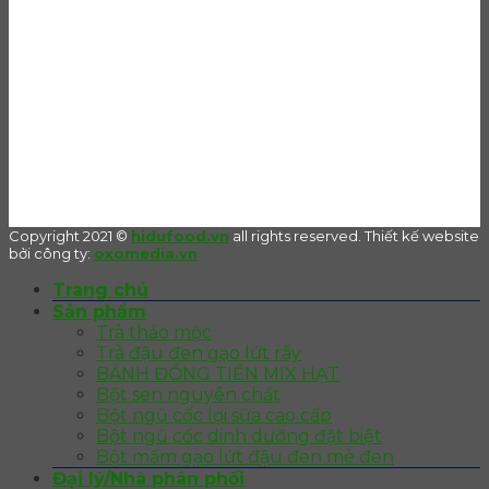
Copyright 2021 ©
hidufood.vn
all rights reserved. Thiết kế website
bởi công ty:
oxomedia.vn
Trang chủ
Sản phẩm
Trà thảo mộc
Trà đậu đen gạo lứt rẫy
BÁNH ĐỒNG TIỀN MIX HẠT
Bột sen nguyên chất
Bột ngũ cốc lợi sữa cao cấp
Bột ngũ cốc dinh dưỡng đặt biệt
Bột mầm gạo lứt đậu đen mè đen
Đại lý/Nhà phân phối