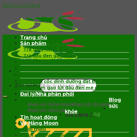
Skip to content
Trang chủ
Sản phẩm
Trà thảo mộc
Trà đậu đen gạo lứt rẫy
BÁNH ĐỒNG TIỀN MIX HẠT
Bột sen nguyên chất
Bột ngũ cốc lợi sữa cao cấp
Bột ngũ cốc dinh dưỡng đặt biệt
Tìm kiếm:
Bột mầm gạo lứt đậu đen mè đen
Đại lý/Nhà phân phối
Blog
#ngũ cốc Hằng Moon
#ngũ cốc ăn sáng
sức
#ngũ cốc tăng cân
khỏe
Giỏ hàng /
0
₫
Tin hoạt động
Về Hằng Moon
Giới thiệu
Lịch sử hình thành