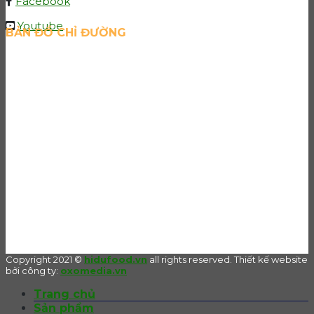
Facebook
Youtube
BẢN ĐỒ CHỈ ĐƯỜNG
Copyright 2021 ©
hidufood.vn
all rights reserved. Thiết kế website
bởi công ty:
oxomedia.vn
Trang chủ
Sản phẩm