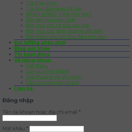
Trà thảo mộc
Trà đậu đen gạo lứt rẫy
BÁNH ĐỒNG TIỀN MIX HẠT
Bột sen nguyên chất
Bột ngũ cốc lợi sữa cao cấp
Bột ngũ cốc dinh dưỡng đặt biệt
Bột mầm gạo lứt đậu đen mè đen
Đại lý/Nhà phân phối
Blog sức khỏe
Tin hoạt động
Về Hằng Moon
Giới thiệu
Lịch sử hình thành
Giải thưởng và ghi nhận
Câu chuyện sản phẩm
Liên hệ
Đăng nhập
Tên tài khoản hoặc địa chỉ email
*
Mật khẩu
*