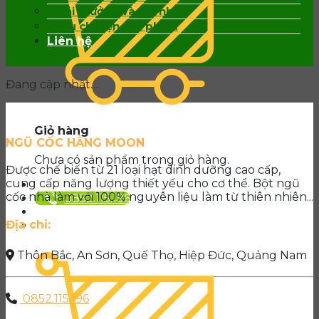
Giải thưởng và ghi nhận
Câu chuyện sản phẩm
Liên hệ
Đang cập nhật…
Giỏ hàng
NGŨ CỐC HẰNG MOON
Chưa có sản phẩm trong giỏ hàng.
Được chế biến từ 21 loại hạt dinh dưỡng cao cấp,
cung cấp năng lượng thiết yếu cho cơ thể. Bột ngũ
cốc nhà làm với 100% nguyên liệu làm từ thiên nhiên...
0852.115.196
Địa chỉ:
Thôn Bắc, An Sơn, Quế Thọ, Hiệp Đức, Quảng Nam
0852.115.196