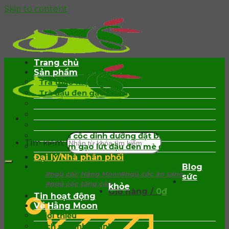
Skip to content
Trang chủ
Sản phẩm
Trà thảo mộc
Trà đậu đen gạo lứt rẫy
BÁNH ĐỒNG TIỀN MIX HẠT
Bột sen nguyên chất
Bột ngũ cốc lợi sữa cao cấp
Bột ngũ cốc dinh dưỡng đặt biệt
Tìm kiếm:
Bột mầm gạo lứt đậu đen mè đen
Đại lý/Nhà phân phối
Blog
#ngũ cốc Hằng Moon
#ngũ cốc ăn sáng
sức
#ngũ cốc tăng cân
khỏe
Giỏ hàng /
0
₫
Tin hoạt động
Về Hằng Moon
Giới thiệu
Lịch sử hình thành