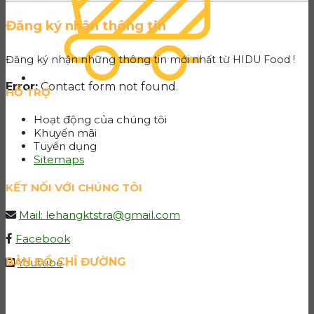
Đăng ký nhận thông tin
Đăng ký nhận những thông tin mới nhất từ HIDU Food !
Error:
Contact form not found.
HỖ TRỢ
Hoạt động của chúng tôi
Khuyến mãi
Tuyển dụng
Sitemaps
KẾT NỐI VỚI CHÚNG TÔI
Mail: lehangktstra@gmail.com
Facebook
BẢN ĐỒ CHỈ ĐƯỜNG
Youtube