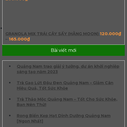
120.000
₫
GRANOLA MIX TRÁI CÂY SẤY (HẰNG MOON)
–
165.000
₫
Bài viết mới
Quảng Nam trao giải ý tưởng, dự án khởi nghiệp
sáng tạo năm 2023
Trà Gạo Lứt Đậu Đen Quảng Nam – Giảm Cân
Hiệu Quả, Tốt Sức Khỏe
Trà Thảo Mộc Quảng Nam – Tốt Cho Sức Khỏe,
Bạn Nên Thử!
Rong Biển Kẹp Hạt Dinh Dưỡng Quảng Nam
[Ngon Nhất]