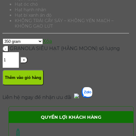
Hạt óc chó
Hạt hạnh nhân
Hạt bí xanh ấn độ
KHÔNG TRÁI CÂY SẤY – KHÔNG YẾN MẠCH –
KHÔNG GẠO LỨT
Xóa
GRANOLA SIÊU HẠT (HẰNG MOON) số lượng
Thêm vào giỏ hàng
Liên hệ ngay để nhận ưu đãi
QUYỀN LỢI KHÁCH HÀNG