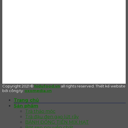
Copyright 2021 ©
hidufood.vn
all rights reserved. Thiết kế website
bởi công ty:
oxomedia.vn
Trang chủ
Sản phẩm
Trà thảo mộc
Trà đậu đen gạo lứt rẫy
BÁNH ĐỒNG TIỀN MIX HẠT
Bột sen nguyên chất