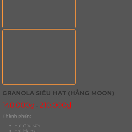
GRANOLA SIÊU HẠT (HẰNG MOON)
140.000
₫
210.000
₫
–
Thành phần:
Hạt điều sữa
Hạt Macca