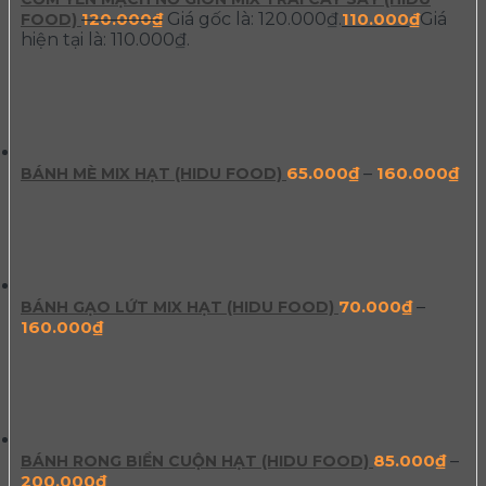
120.000
₫
Giá gốc là: 120.000₫.
110.000
₫
Giá
FOOD)
hiện tại là: 110.000₫.
65.000
₫
–
160.000
₫
BÁNH MÈ MIX HẠT (HIDU FOOD)
70.000
₫
–
BÁNH GẠO LỨT MIX HẠT (HIDU FOOD)
160.000
₫
85.000
₫
–
BÁNH RONG BIỂN CUỘN HẠT (HIDU FOOD)
200.000
₫