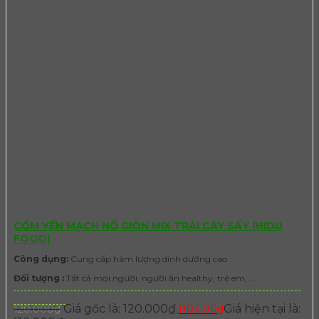
CỐM YẾN MẠCH NỔ GIÒN MIX TRÁI CÂY SẤY (HIDU
FOOD)
Công dụng:
Cung cấp hàm lượng dinh dưỡng cao
Đối tượng :
Tất cả mọi người, người ăn healthy, trẻ em, ….
Giá gốc là: 120.000₫.
Giá hiện tại là:
120.000
₫
110.000
₫