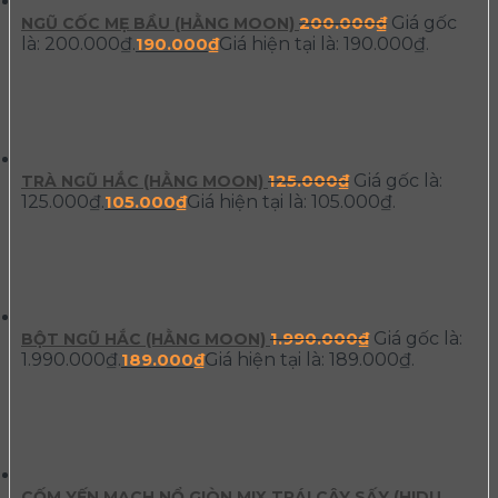
200.000
₫
Giá gốc
NGŨ CỐC MẸ BẦU (HẰNG MOON)
là: 200.000₫.
190.000
₫
Giá hiện tại là: 190.000₫.
125.000
₫
Giá gốc là:
TRÀ NGŨ HẮC (HẰNG MOON)
125.000₫.
105.000
₫
Giá hiện tại là: 105.000₫.
1.990.000
₫
Giá gốc là:
BỘT NGŨ HẮC (HẰNG MOON)
1.990.000₫.
189.000
₫
Giá hiện tại là: 189.000₫.
CỐM YẾN MẠCH NỔ GIÒN MIX TRÁI CÂY SẤY (HIDU