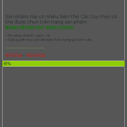
Sản phẩm này có nhiều biến thể. Các tùy chọn có
thể được chọn trên trang sản phẩm
BÁNH MÈ MIX HẠT (HIDU FOOD)
– Ăn sáng nhanh – gọn – lẹ
– Giải quyết mọi cơn đói bất chợt trong giờ làm việc.
–
65.000
₫
160.000
₫
-8%