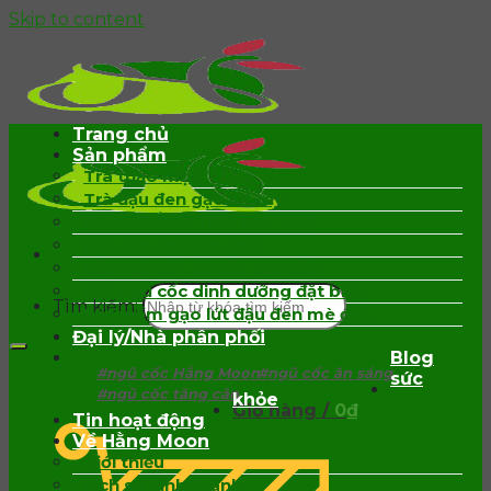
Skip to content
Trang chủ
Sản phẩm
Trà thảo mộc
Trà đậu đen gạo lứt rẫy
BÁNH ĐỒNG TIỀN MIX HẠT
Bột sen nguyên chất
Bột ngũ cốc lợi sữa cao cấp
Bột ngũ cốc dinh dưỡng đặt biệt
Tìm kiếm:
Bột mầm gạo lứt đậu đen mè đen
Đại lý/Nhà phân phối
Blog
#ngũ cốc Hằng Moon
#ngũ cốc ăn sáng
sức
#ngũ cốc tăng cân
khỏe
Giỏ hàng /
0
₫
Tin hoạt động
Về Hằng Moon
Giới thiệu
Lịch sử hình thành