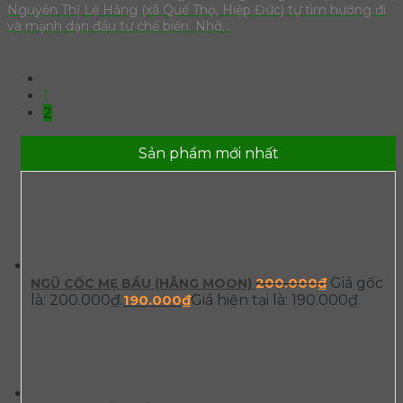
Nguyễn Thị Lệ Hằng (xã Quế Thọ, Hiệp Đức) tự tìm hướng đi
và mạnh dạn đầu tư chế biến. Nhờ...
1
2
Sản phẩm mới nhất
200.000
₫
Giá gốc
NGŨ CỐC MẸ BẦU (HẰNG MOON)
là: 200.000₫.
190.000
₫
Giá hiện tại là: 190.000₫.