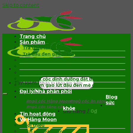
Skip to content
Trang chủ
Sản phẩm
Trà thảo mộc
Trà đậu đen gạo lứt rẫy
BÁNH ĐỒNG TIỀN MIX HẠT
Bột sen nguyên chất
Bột ngũ cốc lợi sữa cao cấp
Bột ngũ cốc dinh dưỡng đặt biệt
Tìm kiếm:
Bột mầm gạo lứt đậu đen mè đen
Đại lý/Nhà phân phối
Blog
#ngũ cốc Hằng Moon
#ngũ cốc ăn sáng
sức
#ngũ cốc tăng cân
khỏe
Giỏ hàng /
0
₫
Tin hoạt động
Về Hằng Moon
Giới thiệu
Lịch sử hình thành