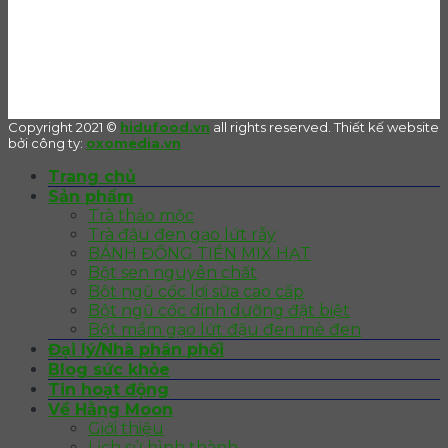
Copyright 2021 ©
hidufood.vn
all rights reserved. Thiết kế website
bởi công ty:
oxomedia.vn
Trang chủ
Sản phẩm
Trà thảo mộc
Trà đậu đen gạo lứt rẫy
BÁNH ĐỒNG TIỀN MIX HẠT
Bột sen nguyên chất
Bột ngũ cốc lợi sữa cao cấp
Bột ngũ cốc dinh dưỡng đặt biệt
Bột mầm gạo lứt đậu đen mè đen
Đại lý/Nhà phân phối
Blog sức khỏe
Tin hoạt động
Về Hằng Moon
Giới thiệu
Lịch sử hình thành