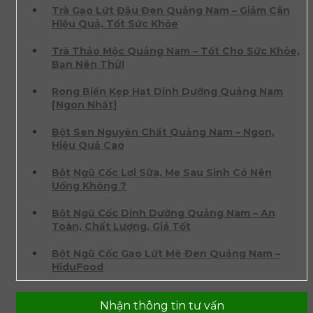
Trà Gạo Lứt Đậu Đen Quảng Nam – Giảm Cân
Hiệu Quả, Tốt Sức Khỏe
Trà Thảo Mộc Quảng Nam – Tốt Cho Sức Khỏe,
Bạn Nên Thử!
Rong Biển Kẹp Hạt Dinh Dưỡng Quảng Nam
[Ngon Nhất]
Bột Sen Nguyên Chất Quảng Nam – Ngon,
Hiệu Quả Cao
Bột Ngũ Cốc Lợi Sữa, Mẹ Sau Sinh Có Nên
Uống Không ?
Bột Ngũ Cốc Dinh Dưỡng Quảng Nam – An
Toàn, Chất Lượng, Giá Tốt
Bột Ngũ Cốc Gạo Lứt Mè Đen Quảng Nam –
HiduFood
Nhận thông tin tư vấn