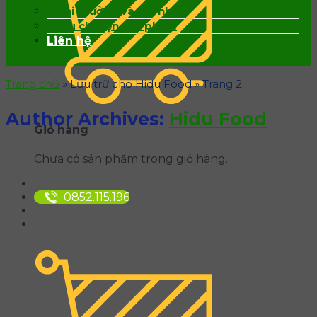
Giải thưởng và ghi nhận
Câu chuyện sản phẩm
Liên hệ
Trang chủ
»
Lưu trữ cho Hidu Food
»
Trang 2
Author Archives:
Hidu Food
Giỏ hàng
Chưa có sản phẩm trong giỏ hàng.
0852.115.196