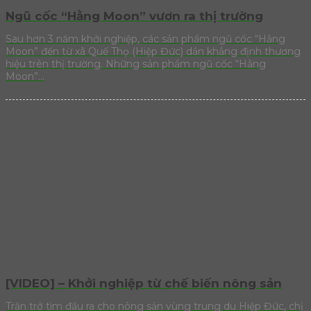
Ngũ cốc “Hằng Moon” vươn ra thị trường
Sau hơn 3 năm khởi nghiệp, các sản phẩm ngũ cốc “Hằng
Moon” đến từ xã Quế Thọ (Hiệp Đức) dần khẳng định thương
hiệu trên thị trường. Những sản phẩm ngũ cốc “Hằng
Moon”...
[VIDEO] – Khởi nghiệp từ chế biến nông sản
Trăn trở tìm đầu ra cho nông sản vùng trung du Hiệp Đức, chị