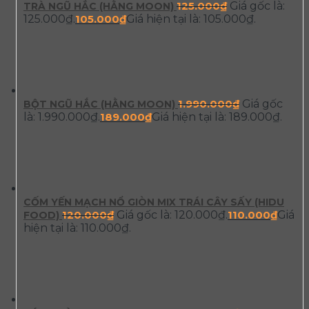
125.000
₫
Giá gốc là:
TRÀ NGŨ HẮC (HẰNG MOON)
125.000₫.
105.000
₫
Giá hiện tại là: 105.000₫.
1.990.000
₫
Giá gốc
BỘT NGŨ HẮC (HẰNG MOON)
là: 1.990.000₫.
189.000
₫
Giá hiện tại là: 189.000₫.
CỐM YẾN MẠCH NỔ GIÒN MIX TRÁI CÂY SẤY (HIDU
120.000
₫
Giá gốc là: 120.000₫.
110.000
₫
Giá
FOOD)
hiện tại là: 110.000₫.