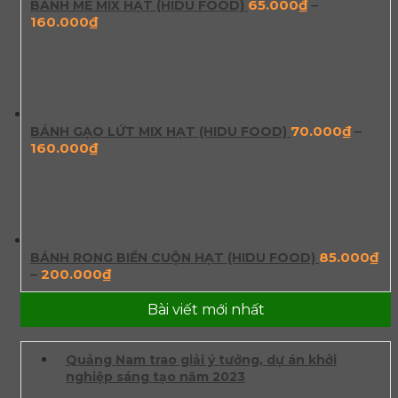
65.000
₫
–
BÁNH MÈ MIX HẠT (HIDU FOOD)
160.000
₫
70.000
₫
–
BÁNH GẠO LỨT MIX HẠT (HIDU FOOD)
160.000
₫
85.000
₫
BÁNH RONG BIỂN CUỘN HẠT (HIDU FOOD)
–
200.000
₫
Bài viết mới nhất
Quảng Nam trao giải ý tưởng, dự án khởi
nghiệp sáng tạo năm 2023