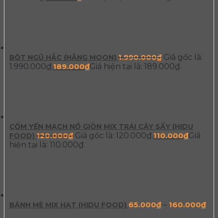
1.990.000
₫
Giá gốc là:
BỘT NGŨ HẮC (HẰNG MOON)
1.990.000₫.
189.000
₫
Giá hiện tại là: 189.000₫.
CỐM YẾN MẠCH NỔ GIÒN MIX TRÁI CÂY SẤY (HIDU
120.000
₫
Giá gốc là: 120.000₫.
110.000
₫
Giá
FOOD)
hiện tại là: 110.000₫.
65.000
₫
–
160.000
₫
BÁNH MÈ MIX HẠT (HIDU FOOD)