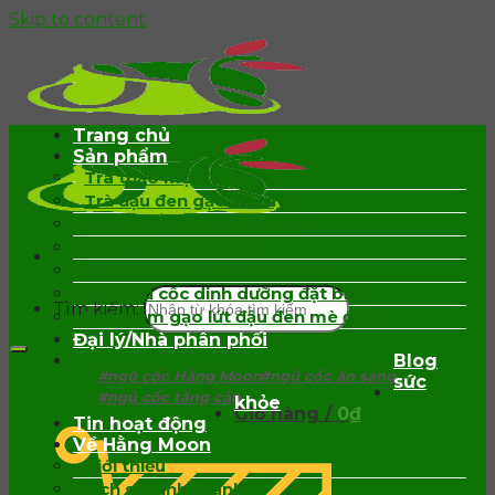
Skip to content
Trang chủ
Sản phẩm
Trà thảo mộc
Trà đậu đen gạo lứt rẫy
BÁNH ĐỒNG TIỀN MIX HẠT
Bột sen nguyên chất
Bột ngũ cốc lợi sữa cao cấp
Bột ngũ cốc dinh dưỡng đặt biệt
Tìm kiếm:
Bột mầm gạo lứt đậu đen mè đen
Đại lý/Nhà phân phối
Blog
#ngũ cốc Hằng Moon
#ngũ cốc ăn sáng
sức
#ngũ cốc tăng cân
khỏe
Giỏ hàng /
0
₫
Tin hoạt động
Về Hằng Moon
Giới thiệu
Lịch sử hình thành