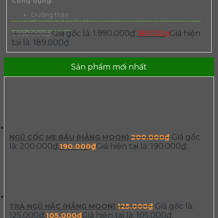
Công dụng:
Dưỡng thận
Thanh nhiệt giải độc gan
Cải thiện nội tiết tố
Giá gốc là: 1.990.000₫.
Giá hiện
1.990.000
₫
189.000
₫
Dưỡng tóc đen, dài, mượt
tại là: 189.000₫.
Giảm lượng đường trong máu, phù hợp với người tiểu
đường
Sản phẩm mới nhất
200.000
₫
Giá gốc
NGŨ CỐC MẸ BẦU (HẰNG MOON)
là: 200.000₫.
190.000
₫
Giá hiện tại là: 190.000₫.
125.000
₫
Giá gốc là:
TRÀ NGŨ HẮC (HẰNG MOON)
125.000₫.
105.000
₫
Giá hiện tại là: 105.000₫.