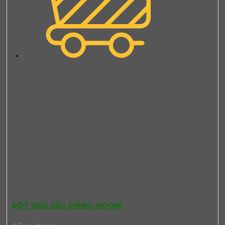
BỘT NGŨ HẮC (HẰNG MOON)