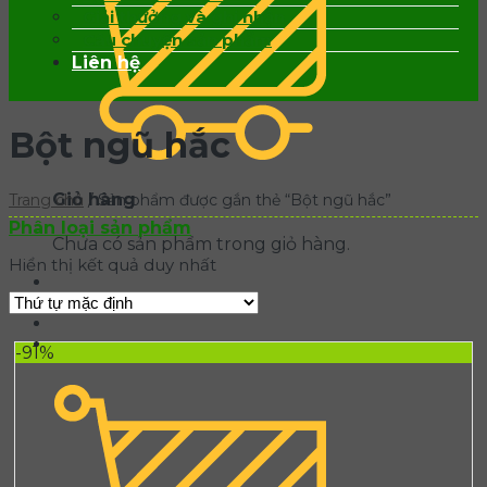
Giải thưởng và ghi nhận
Câu chuyện sản phẩm
Liên hệ
Bột ngũ hắc
Giỏ hàng
Trang chủ
/
Sản phẩm được gắn thẻ “Bột ngũ hắc”
Phân loại sản phẩm
Chưa có sản phẩm trong giỏ hàng.
Hiển thị kết quả duy nhất
0852.115.196
-91%