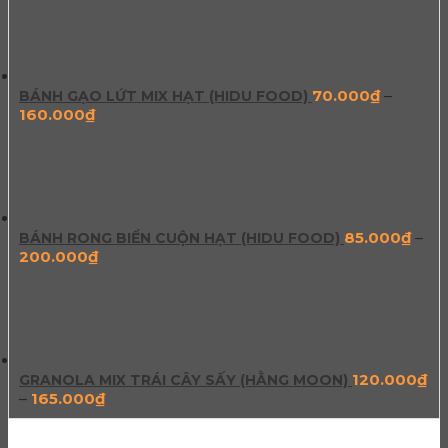
70.000
₫
–
BÁNH GẠO LỨT MIX HẠT (HIDU FOOD)
160.000
₫
85.000
₫
–
BÁNH RONG BIỂN CUỘN HẠT (HIDU FOOD)
200.000
₫
120.000
₫
GRANOLA MIX TRÁI CÂY SẤY (HẰNG MOON)
–
165.000
₫