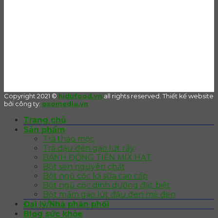
Copyright 2021 ©
hidufood.vn
all rights reserved. Thiết kế website
bởi công ty:
oxomedia.vn
Trang chủ
Sản phẩm
Trà thảo mộc
Trà đậu đen gạo lứt rẫy
BÁNH ĐỒNG TIỀN MIX HẠT
Bột sen nguyên chất
Bột ngũ cốc lợi sữa cao cấp
Bột ngũ cốc dinh dưỡng đặt biệt
Bột mầm gạo lứt đậu đen mè đen
Đại lý/Nhà phân phối
Blog sức khỏe